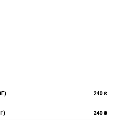
0Г)
240 ₴
Г)
240 ₴