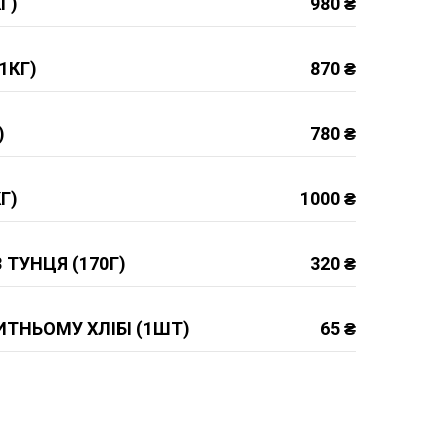
Г)
980 ₴
1КГ)
870 ₴
)
780 ₴
Г)
1000 ₴
 ТУНЦЯ (170Г)
320 ₴
ИТНЬОМУ ХЛІБІ (1ШТ)
65 ₴