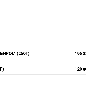
МБИРОМ (250Г)
195 ₴
Г)
120 ₴