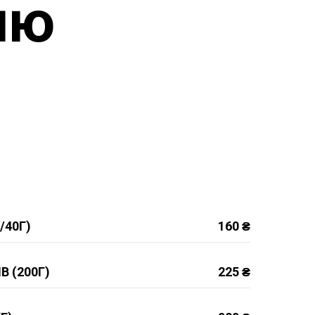
ню
/40Г)
160 ₴
 (200Г)
225 ₴